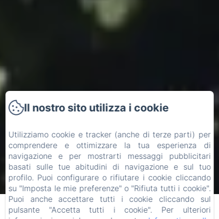
Il nostro sito utilizza i cookie
Utilizziamo cookie e tracker (anche di terze parti) per
comprendere e ottimizzare la tua esperienza di
navigazione e per mostrarti messaggi pubblicitari
basati sulle tue abitudini di navigazione e sul tuo
profilo. Puoi configurare o rifiutare i cookie cliccando
su "Imposta le mie preferenze" o "Rifiuta tutti i cookie".
Puoi anche accettare tutti i cookie cliccando sul
pulsante "Accetta tutti i cookie". Per ulteriori